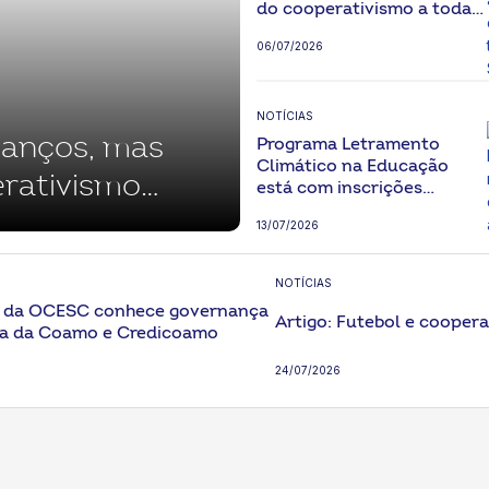
do cooperativismo a todas
as regiões de Santa
06/07/2026
Catarina
NOTÍCIAS
vanços, mas
Programa Letramento
Climático na Educação
rativismo
está com inscrições
abertas
 rural
13/07/2026
NOTÍCIAS
e da OCESC conhece governança
Artigo: Futebol e cooper
va da Coamo e Credicoamo
24/07/2026