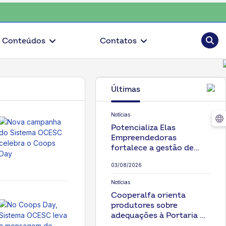
olha o coop • escolha consciente, escolha o coop • escolha conscie
Pesqui
Conteúdos
Contatos
tarina.
Últimas
Notícias
Potencializa Elas
Empreendedoras
fortalece a gestão de
negócios liderados por
03/08/2026
mulheres
Notícias
Cooperalfa orienta
produtores sobre
adequações à Portaria de
biosseguridade