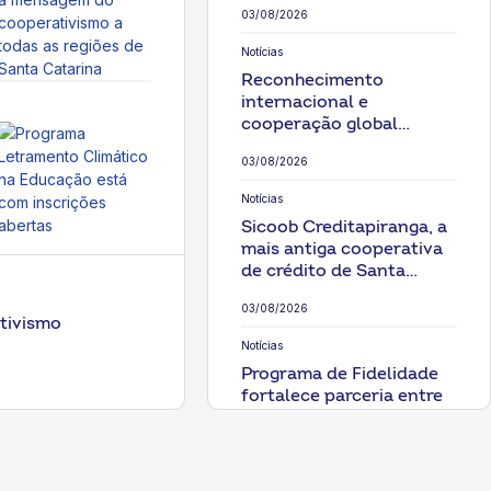
03/08/2026
Notícias
Reconhecimento
internacional e
cooperação global
marcam participação do
03/08/2026
Sicredi na Conferência
Mundial das
Notícias
Cooperativas de Crédito
Sicoob Creditapiranga, a
mais antiga cooperativa
de crédito de Santa
Catarina, fortalece o
03/08/2026
desenvolvimento
ativismo
regional
Notícias
Programa de Fidelidade
fortalece parceria entre
Copercampos e
associados
31/07/2026