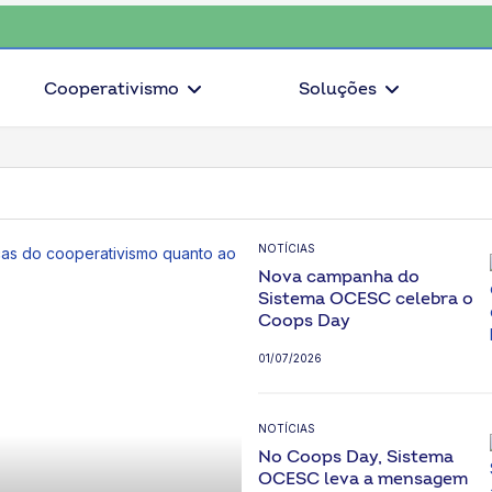
coop • escolha consciente, escolha o coop • escolha consciente, esc
Cooperativismo
Soluções
rativismo em Santa Ca
NOTÍCIAS
Nova campanha do
Sistema OCESC celebra o
Coops Day
01/07/2026
NOTÍCIAS
No Coops Day, Sistema
OCESC leva a mensagem