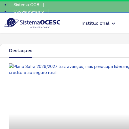
Sistema OCB
Cooperativismo
scolha consciente, escolha o coop • escolha consciente, escolha o 
SomosCoop
Institucional
Sistema OCESC – Coope
Destaques