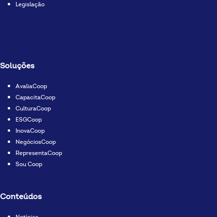
Legislação
Soluções
AvaliaCoop
CapacitaCoop
CulturaCoop
ESGCoop
InovaCoop
NegóciosCoop
RepresentaCoop
Sou Coop
Conteúdos