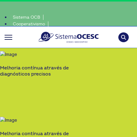
Sistema OCB
Cooperativismo
colha o coop • escolha consciente, escolha o coop • escolha consci
SomosCoop
Pesquisa
Melhoria contínua através de
diagnósticos precisos
Melhoria contínua através de