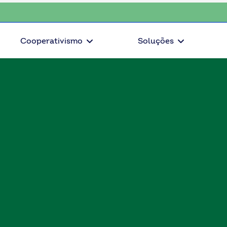
escolha o coop • escolha consciente, escolha o coop • escolha consc
Cooperativismo
Soluções