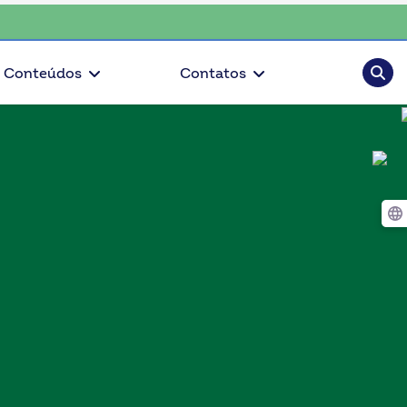
iente, escolha o coop • escolha consciente, escolha o coop • escol
Pesqui
Conteúdos
Contatos