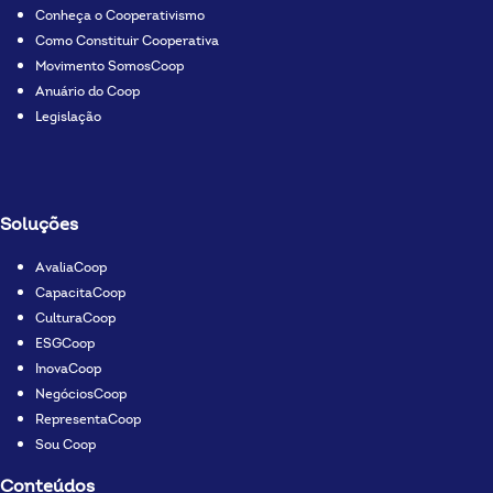
Conheça o Cooperativismo
Como Constituir Cooperativa
Movimento SomosCoop
Anuário do Coop
Legislação
Soluções
AvaliaCoop
CapacitaCoop
CulturaCoop
ESGCoop
InovaCoop
NegóciosCoop
RepresentaCoop
Sou Coop
Conteúdos