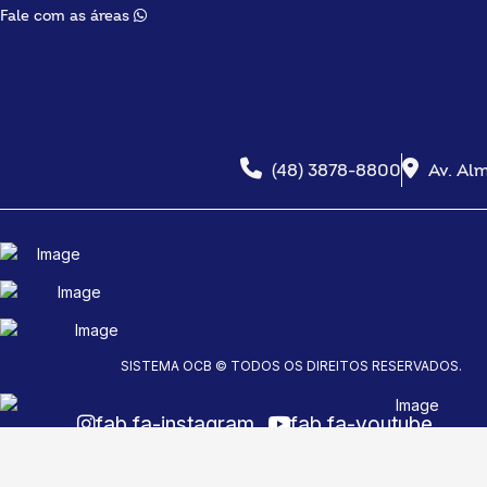
Fale com as áreas
(48) 3878-8800
Av. Alm
SISTEMA OCB © TODOS OS DIREITOS RESERVADOS.
fab fa-instagram
fab fa-youtube
fab fa-facebook-f