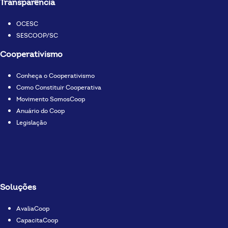
Transparência
ressalta o Diretor Presidente Luiz Carlos Chiocca. Fonte:
Assessoria de comunicação Copercampos. {gallery}31-07-
OCESC
26_fidelidade_copercampos{/gallery}
SESCOOP/SC
Cooperativismo
Conheça o Cooperativismo
Como Constituir Cooperativa
Movimento SomosCoop
Anuário do Coop
Legislação
Soluções
AvaliaCoop
CapacitaCoop