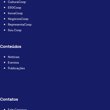
CulturaCoop
ESGCoop
InovaCoop
NegóciosCoop
RepresentaCoop
Sou Coop
Conteúdos
Notícias
Eventos
Publicações
Contatos
Fale Conosco