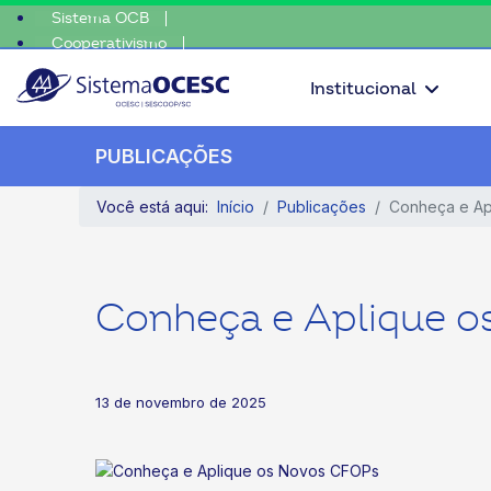
Sistema OCB
Cooperativismo
a o coop • escolha consciente, escolha o coop • escolha consciente,
SomosCoop
Institucional
PUBLICAÇÕES
Você está aqui:
Início
Publicações
Conheça e Ap
Conheça e Aplique 
13 de novembro de 2025