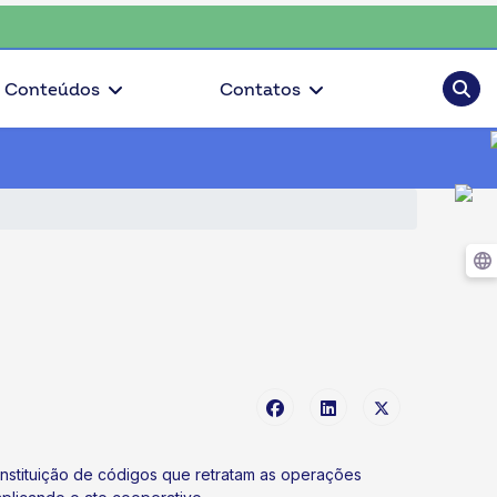
sciente, escolha o coop • escolha consciente, escolha o coop • esc
Pesqui
Conteúdos
Contatos
 instituição de códigos que retratam as operações