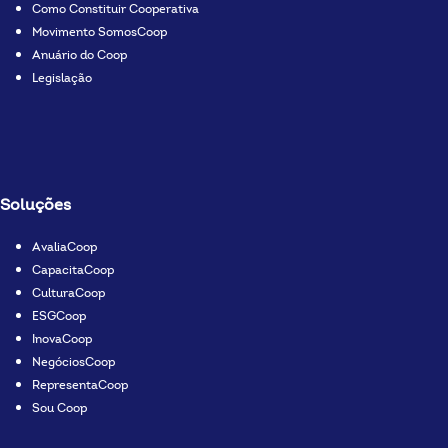
Como Constituir Cooperativa
Movimento SomosCoop
Anuário do Coop
Legislação
Soluções
AvaliaCoop
CapacitaCoop
CulturaCoop
ESGCoop
InovaCoop
NegóciosCoop
RepresentaCoop
Sou Coop