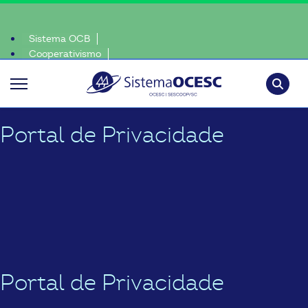
Sistema OCB
Cooperativismo
e, escolha o coop • escolha consciente, escolha o coop • escolha c
SomosCoop
Pesquisa
Portal de Privacidade
Portal de Privacidade