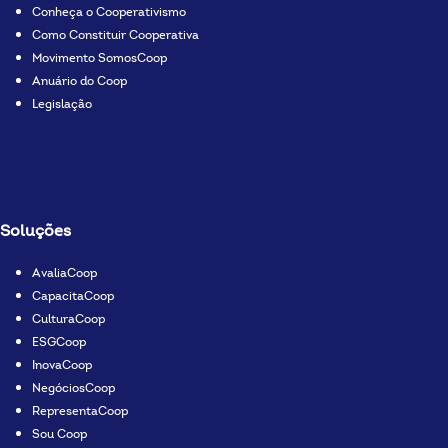
Conheça o Cooperativismo
Como Constituir Cooperativa
Movimento SomosCoop
Anuário do Coop
Legislação
Soluções
AvaliaCoop
CapacitaCoop
CulturaCoop
ESGCoop
InovaCoop
NegóciosCoop
RepresentaCoop
Sou Coop