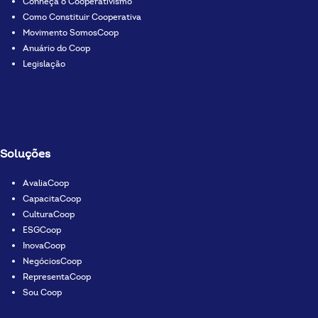
Conheça o Cooperativismo
Como Constituir Cooperativa
Movimento SomosCoop
Anuário do Coop
Legislação
Soluções
AvaliaCoop
CapacitaCoop
CulturaCoop
ESGCoop
InovaCoop
NegóciosCoop
RepresentaCoop
Sou Coop