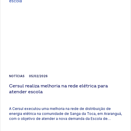
NOTÍCIAS
05/02/2026
Cersul realiza melhoria na rede elétrica para
atender escola
A Cersul executou uma melhoria na rede de distribuição de
energia elétrica na comunidade de Sanga da Toca, em Araranguá,
com o objetivo de atender a nova demanda da Escola de
Educação Básica Professor Mota Pires. A unidade escolar
receberá equipamentos de ar-condicionado. Para que os novos