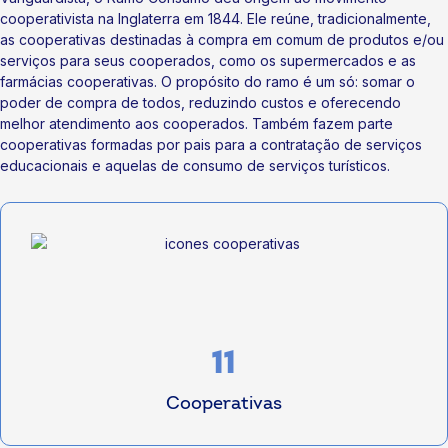
finaliza Camillo. A cooperativa realiza diversas ações voltadas ao
firmes nesse propósito, porque acreditam que não há
cooperativista na Inglaterra em 1844. Ele reúne, tradicionalmente,
desenvolvimento regional, sempre pensando no bem-estar e
desenvolvimento verdadeiro sem dignidade, cuidado e respeito.
desenvolvimento dos cooperados e das comunidades onde
as cooperativas destinadas à compra em comum de produtos e/ou
atua. Com o lançamento do Papo Sicoob, os ouvintes passam a
serviços para seus cooperados, como os supermercados e as
conhecer mais de perto tudo o que acontece semanalmente na
farmácias cooperativas. O propósito do ramo é um só: somar o
instituição. Ouça agora mesmo:Acesse:
poder de compra de todos, reduzindo custos e oferecendo
youtube.com/@SicoobCrediaucOficial Fonte: Assessoria de
melhor atendimento aos cooperados. Também fazem parte
Comunicação Sicoob Crediauc.
cooperativas formadas por pais para a contratação de serviços
educacionais e aquelas de consumo de serviços turísticos.
11
Cooperativas