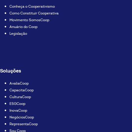
Conheça o Cooperativismo
Como Constituir Cooperativa
Movimento SomosCoop
Anuário do Coop
Legislação
Soluções
AvaliaCoop
CapacitaCoop
CulturaCoop
ESGCoop
InovaCoop
NegóciosCoop
RepresentaCoop
Sou Coop