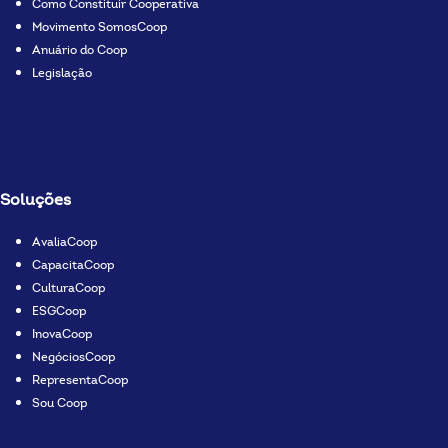
Como Constituir Cooperativa
Movimento SomosCoop
Anuário do Coop
Legislação
Soluções
AvaliaCoop
CapacitaCoop
CulturaCoop
ESGCoop
InovaCoop
NegóciosCoop
RepresentaCoop
Sou Coop